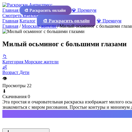
Главная
💎 Премиум
🎨 Раскрасить онлайн
Смотреть каталог
Главная
Каталог
🎨 Раскрасить онлайн
💎 Премиум
Главная
/
Морские жители
/
Милый осьминог с большими глаз
Милый осьминог с большими глазами
📁
Категория
Морские жители
👶
Возраст
Дети
👁
Просмотры
22
⬇
Скачивания
0
Эта простая и очаровательная раскраска изображает милого ос
знакомиться с миром рисования. Простые контуры и минимум де