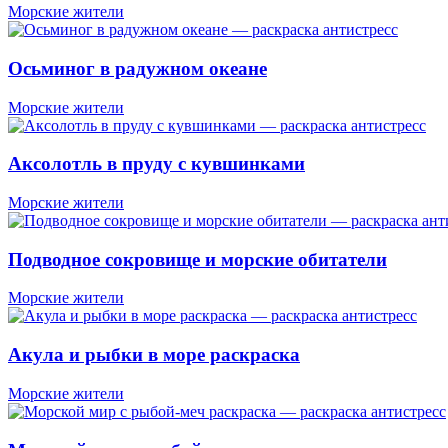
Морские жители
Осьминог в радужном океане
Морские жители
Аксолотль в пруду с кувшинками
Морские жители
Подводное сокровище и морские обитатели
Морские жители
Акула и рыбки в море раскраска
Морские жители