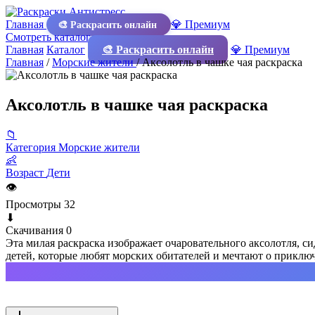
Главная
💎 Премиум
🎨 Раскрасить онлайн
Смотреть каталог
Главная
Каталог
🎨 Раскрасить онлайн
💎 Премиум
Главная
/
Морские жители
/
Аксолотль в чашке чая раскраска
Аксолотль в чашке чая раскраска
📁
Категория
Морские жители
👶
Возраст
Дети
👁
Просмотры
32
⬇
Скачивания
0
Эта милая раскраска изображает очаровательного аксолотля, си
детей, которые любят морских обитателей и мечтают о приключ