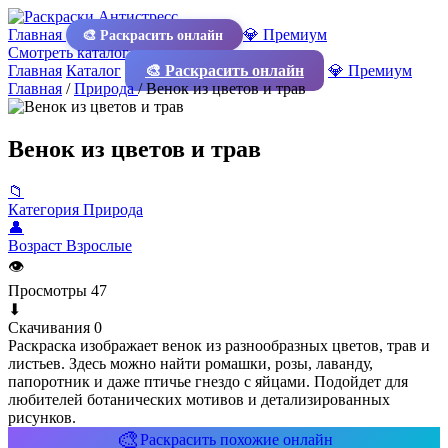
Главная
💎 Премиум
🎨 Раскрасить онлайн
Смотреть каталог
Главная
Каталог
🎨 Раскрасить онлайн
💎 Премиум
Главная
/
Природа
/
Венок из цветов и трав
Венок из цветов и трав
📁
Категория
Природа
👤
Возраст
Взрослые
👁
Просмотры
47
⬇
Скачивания
0
Раскраска изображает венок из разнообразных цветов, трав и
листьев. Здесь можно найти ромашки, розы, лаванду,
папоротник и даже птичье гнездо с яйцами. Подойдет для
любителей ботанических мотивов и детализированных
рисунков.
🎨
Раскрасить похожие онлайн