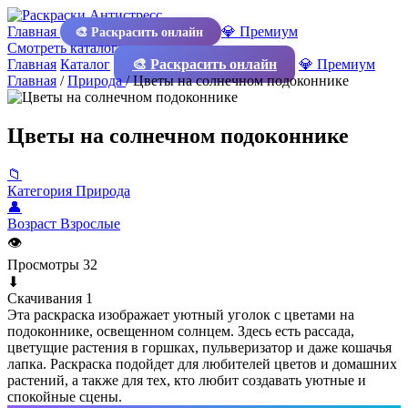
Главная
💎 Премиум
🎨 Раскрасить онлайн
Смотреть каталог
Главная
Каталог
🎨 Раскрасить онлайн
💎 Премиум
Главная
/
Природа
/
Цветы на солнечном подоконнике
Цветы на солнечном подоконнике
📁
Категория
Природа
👤
Возраст
Взрослые
👁
Просмотры
32
⬇
Скачивания
1
Эта раскраска изображает уютный уголок с цветами на
подоконнике, освещенном солнцем. Здесь есть рассада,
цветущие растения в горшках, пульверизатор и даже кошачья
лапка. Раскраска подойдет для любителей цветов и домашних
растений, а также для тех, кто любит создавать уютные и
спокойные сцены.