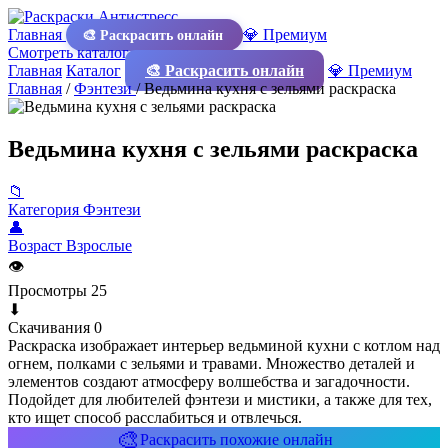
Главная
💎 Премиум
🎨 Раскрасить онлайн
Смотреть каталог
Главная
Каталог
🎨 Раскрасить онлайн
💎 Премиум
Главная
/
Фэнтези
/
Ведьмина кухня с зельями раскраска
Ведьмина кухня с зельями раскраска
📁
Категория
Фэнтези
👤
Возраст
Взрослые
👁
Просмотры
25
⬇
Скачивания
0
Раскраска изображает интерьер ведьминой кухни с котлом над
огнем, полками с зельями и травами. Множество деталей и
элементов создают атмосферу волшебства и загадочности.
Подойдет для любителей фэнтези и мистики, а также для тех,
кто ищет способ расслабиться и отвлечься.
🎨
Раскрасить похожие онлайн