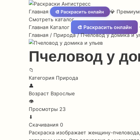
Главная
💎 Премиум
🎨 Раскрасить онлайн
Смотреть каталог
Главная
Каталог
🎨 Раскрасить онлайн
Главная
/
Природа
/
Пчеловод у домика и у
Пчеловод у до
📁
Категория
Природа
👤
Возраст
Взрослые
👁
Просмотры
23
⬇
Скачивания
0
Раскраска изображает женщину-пчеловода, 