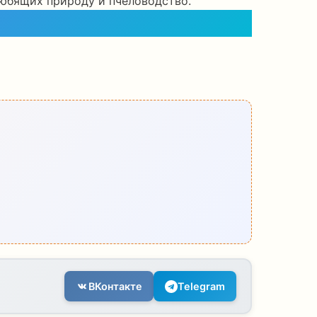
любящих природу и пчеловодство.
ВКонтакте
Telegram