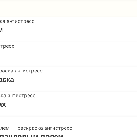
м
аска
ах
лавандовым полем