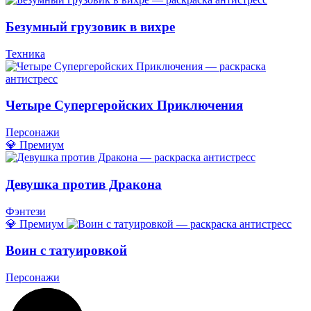
Безумный грузовик в вихре
Техника
Четыре Супергеройских Приключения
Персонажи
💎 Премиум
Девушка против Дракона
Фэнтези
💎 Премиум
Воин с татуировкой
Персонажи