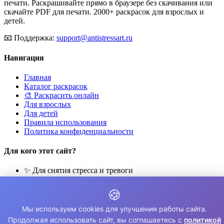
печати. Раскрашивайте прямо в браузере без скачивания или
скачайте PDF для печати. 2000+ раскрасок для взрослых и
детей.
📧
Поддержка:
support@antistressart.ru
Навигация
Главная
Каталог раскрасок
🎨 Раскрасить онлайн
Для взрослых
Для детей
Правила использования
Политика конфиденциальности
Для кого этот сайт?
✨ Для снятия стресса и тревоги
🎨 Для развития креативности
🧘 Для медитации и расслабления
🍪
👨‍👩‍👧‍👦 Для семейного досуга
Мы используем cookies для улучшения работы сайта.
© 2026 Раскраски Антистресс. Все права защищены.
Продолжая использовать сайт, вы соглашаетесь с
политикой