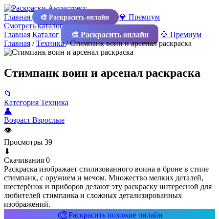
Главная
💎 Премиум
🎨 Раскрасить онлайн
Смотреть каталог
Главная
Каталог
🎨 Раскрасить онлайн
💎 Премиум
Главная
/
Техника
/
Стимпанк воин и арсенал раскраска
Стимпанк воин и арсенал раскраска
📁
Категория
Техника
👤
Возраст
Взрослые
👁
Просмотры
39
⬇
Скачивания
0
Раскраска изображает стилизованного воина в броне в стиле
стимпанк, с оружием и мечом. Множество мелких деталей,
шестерёнок и приборов делают эту раскраску интересной для
любителей стимпанка и сложных детализированных
изображений.
🎨
Раскрасить похожие онлайн