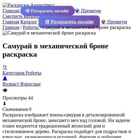
Главная
💎 Премиум
🎨 Раскрасить онлайн
Смотреть каталог
Главная
Каталог
🎨 Раскрасить онлайн
💎 Премиум
Главная
/
Роботы
/
Самурай в механической броне раскраска
Самурай в механической броне
раскраска
📁
Категория
Роботы
👤
Возраст
Взрослые
👁
Просмотры
44
⬇
Скачивания
0
Раскраска изображает воина-самурая в детализированной
механической броне, занесшего меч над головой. На заднем
плане виднеется традиционный японский дом и
стилизованное дерево. Раскраска подойдет для подростков и
взрослых, увлекающихся историей, фэнтези и роботами,