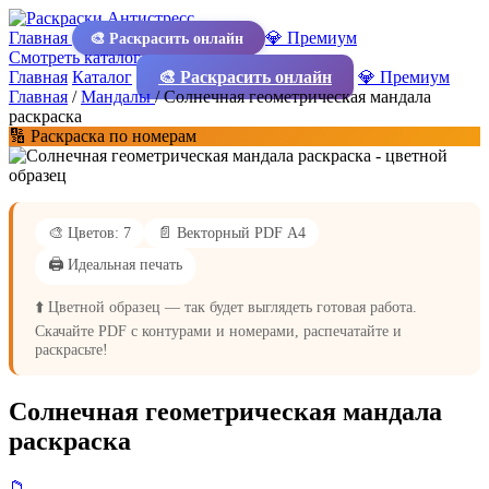
Главная
💎 Премиум
🎨 Раскрасить онлайн
Смотреть каталог
Главная
Каталог
🎨 Раскрасить онлайн
💎 Премиум
Главная
/
Мандалы
/
Солнечная геометрическая мандала
раскраска
🔢 Раскраска по номерам
🎨 Цветов: 7
📄 Векторный PDF А4
🖨️ Идеальная печать
⬆️ Цветной образец — так будет выглядеть готовая работа.
Скачайте PDF с контурами и номерами, распечатайте и
раскрасьте!
Солнечная геометрическая мандала
раскраска
📁