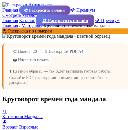
Главная
💎 Премиум
🎨 Раскрасить онлайн
Смотреть каталог
Главная
Каталог
🎨 Раскрасить онлайн
💎 Премиум
Главная
/
Мандалы
/
Круговорот времен года мандала
🔢 Раскраска по номерам
🎨 Цветов: 20
📄 Векторный PDF А4
🖨️ Идеальная печать
⬆️ Цветной образец — так будет выглядеть готовая работа.
Скачайте PDF с контурами и номерами, распечатайте и
раскрасьте!
Круговорот времен года мандала
📁
Категория
Мандалы
👤
Возраст
Взрослые