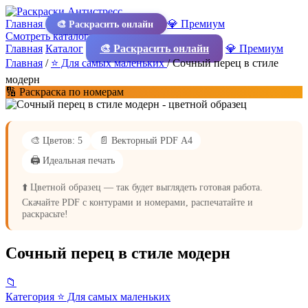
Главная
💎 Премиум
🎨 Раскрасить онлайн
Смотреть каталог
Главная
Каталог
🎨 Раскрасить онлайн
💎 Премиум
Главная
/
⭐ Для самых маленьких
/
Сочный перец в стиле
модерн
🔢 Раскраска по номерам
🎨 Цветов: 5
📄 Векторный PDF А4
🖨️ Идеальная печать
⬆️ Цветной образец — так будет выглядеть готовая работа.
Скачайте PDF с контурами и номерами, распечатайте и
раскрасьте!
Сочный перец в стиле модерн
📁
Категория
⭐ Для самых маленьких