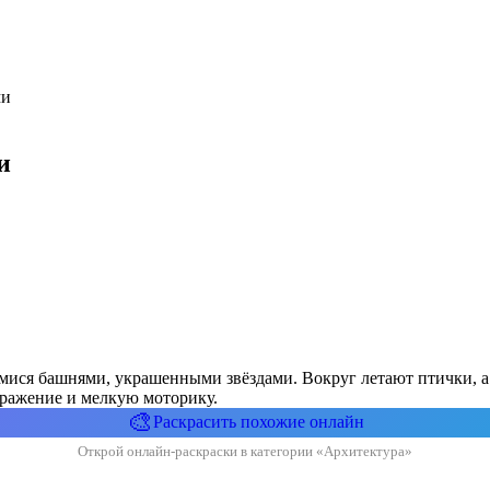
ми
и
ися башнями, украшенными звёздами. Вокруг летают птички, а в
бражение и мелкую моторику.
🎨
Раскрасить похожие онлайн
Открой онлайн-раскраски в категории «Архитектура»