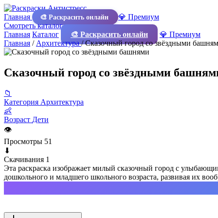
Главная
💎 Премиум
🎨 Раскрасить онлайн
Смотреть каталог
Главная
Каталог
🎨 Раскрасить онлайн
💎 Премиум
Главная
/
Архитектура
/
Сказочный город со звёздными башня
Сказочный город со звёздными башням
📁
Категория
Архитектура
👶
Возраст
Дети
👁
Просмотры
51
⬇
Скачивания
1
Эта раскраска изображает милый сказочный город с улыбающим
дошкольного и младшего школьного возраста, развивая их воо