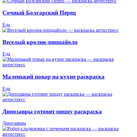
Сочный Болгарский Перец
Еда
Веселый кролик-пиццайоло
Еда
Маленький повар на кухне раскраска
Еда
Динозавры готовят пиццу раскраска
Динозавры