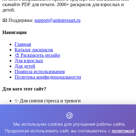
скачайте PDF для печати. 2000+ раскрасок для взрослых и
детей.
📧
Поддержка:
support@antistressart.ru
Навигация
Главная
Каталог раскрасок
🎨 Раскрасить онлайн
Для взрослых
Для детей
Правила использования
Политика конфиденциальности
Для кого этот сайт?
✨ Для снятия стресса и тревоги
🎨 Для развития креативности
🧘 Для медитации и расслабления
🍪
👨‍👩‍👧‍👦 Для семейного досуга
Мы используем cookies для улучшения работы сайта.
© 2026 Раскраски Антистресс. Все права защищены.
Продолжая использовать сайт, вы соглашаетесь с
политикой