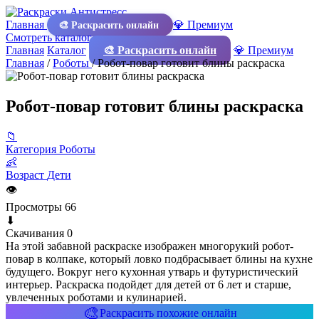
Главная
💎 Премиум
🎨 Раскрасить онлайн
Смотреть каталог
Главная
Каталог
🎨 Раскрасить онлайн
💎 Премиум
Главная
/
Роботы
/
Робот-повар готовит блины раскраска
Робот-повар готовит блины раскраска
📁
Категория
Роботы
👶
Возраст
Дети
👁
Просмотры
66
⬇
Скачивания
0
На этой забавной раскраске изображен многорукий робот-
повар в колпаке, который ловко подбрасывает блины на кухне
будущего. Вокруг него кухонная утварь и футуристический
интерьер. Раскраска подойдет для детей от 6 лет и старше,
увлеченных роботами и кулинарией.
🎨
Раскрасить похожие онлайн