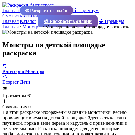
Главная
💎 Премиум
🎨 Раскрасить онлайн
Смотреть каталог
Главная
Каталог
🎨 Раскрасить онлайн
💎 Премиум
Главная
/
Монстры
/
Монстры на детской площадке раскраска
Монстры на детской площадке
раскраска
📁
Категория
Монстры
👶
Возраст
Дети
👁
Просмотры
61
⬇
Скачивания
0
На этой раскраске изображены забавные монстрики, весело
проводящие время на детской площадке. Здесь есть качели с
паутиной, горка в виде дерева и карусель с привидениями и
летучей мышью. Раскраска подойдет для детей, которые
любят монстров и приключения, и поможет развить их