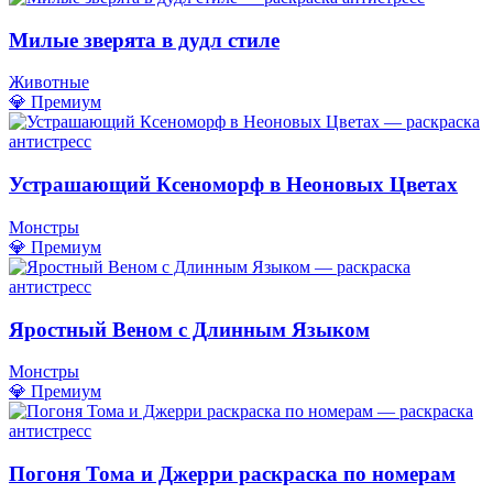
Милые зверята в дудл стиле
Животные
💎 Премиум
Устрашающий Ксеноморф в Неоновых Цветах
Монстры
💎 Премиум
Яростный Веном с Длинным Языком
Монстры
💎 Премиум
Погоня Тома и Джерри раскраска по номерам