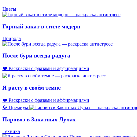
Цветы
Горный закат в стиле модерн
Природа
После бури всегда радуга
❤️ Раскраски с фразами и аффирмациями
Я расту в своём темпе
❤️ Раскраски с фразами и аффирмациями
💎 Премиум
Паровоз в Закатных Лучах
Техника