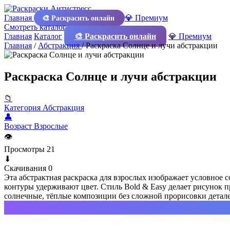
Главная
💎 Премиум
🎨 Раскрасить онлайн
Смотреть каталог
Главная
Каталог
🎨 Раскрасить онлайн
💎 Премиум
Главная
/
Абстракция
/
Раскраска Солнце и лучи абстракции
Раскраска Солнце и лучи абстракции
📁
Категория
Абстракция
👤
Возраст
Взрослые
👁
Просмотры
21
⬇
Скачивания
0
Эта абстрактная раскраска для взрослых изображает условное 
контуры удерживают цвет. Стиль Bold & Easy делает рисунок пр
солнечные, тёплые композиции без сложной прорисовки детале