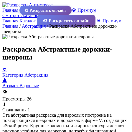
Главная
💎 Премиум
🎨 Раскрасить онлайн
Смотреть каталог
Главная
Каталог
🎨 Раскрасить онлайн
💎 Премиум
Главная
/
Абстракция
/
Раскраска Абстрактные дорожки-
шевроны
Раскраска Абстрактные дорожки-
шевроны
📁
Категория
Абстракция
👤
Возраст
Взрослые
👁
Просмотры
26
⬇
Скачивания
1
Эта абстрактная раскраска для взрослых построена на
повторяющихся шевронах и дорожках в форме V, создающих
чёткий ритм. Крупные элементы и жирные контуры делают
рисунок удобным для маркеров, не требуя филигранной