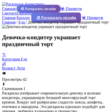
Главная
💎 Премиум
🎨 Раскрасить онлайн
Смотреть каталог
Главная
Каталог
🎨 Раскрасить онлайн
💎 Премиум
Главная
/
Еда
/
Девочка-кондитер украшает праздничный торт
Девочка-кондитер украшает
праздничный торт
📁
Категория
Еда
👶
Возраст
Дети
👁
Просмотры
42
⬇
Скачивания
1
Раскраска изображает очаровательную девочку в колпаке
кондитера, украшающую большой многоярусный торт
кремом. Вокруг неё разбросаны сладости: кексы, конфеты,
пончики и макаруны. Эта раскраска идеально подойдёт для
девочек, любящих кулинарию и творчество.