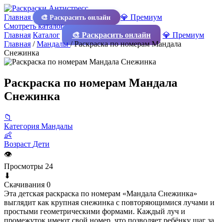
Главная
💎 Премиум
🎨 Раскрасить онлайн
Смотреть каталог
Главная
Каталог
🎨 Раскрасить онлайн
💎 Премиум
Главная
/
Мандалы
/
Раскраска по номерам Мандала
Снежинка
Раскраска по номерам Мандала
Снежинка
📁
Категория
Мандалы
👶
Возраст
Дети
👁
Просмотры
24
⬇
Скачивания
0
Эта детская раскраска по номерам «Мандала Снежинка»
выглядит как крупная снежинка с повторяющимися лучами и
простыми геометрическими формами. Каждый луч и
промежуток имеют свой номер, что позволяет ребёнку шаг за