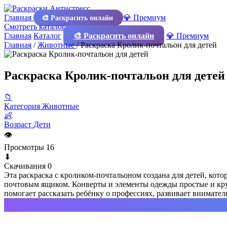
Главная
💎 Премиум
🎨 Раскрасить онлайн
Смотреть каталог
Главная
Каталог
🎨 Раскрасить онлайн
💎 Премиум
Главная
/
Животные
/
Раскраска Кролик-почтальон для детей
Раскраска Кролик-почтальон для детей
📁
Категория
Животные
👶
Возраст
Дети
👁
Просмотры
16
⬇
Скачивания
0
Эта раскраска с кроликом-почтальоном создана для детей, кот
почтовым ящиком. Конверты и элементы одежды простые и круп
помогает рассказать ребёнку о профессиях, развивает внимател