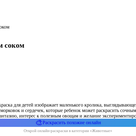
соком
м соком
скраска для детей изображает маленького кролика, выглядываю
х морковок и сердечек, которые ребенок может раскрасить сочн
т фантазию, интерес к полезным овощам и желание эксперименти
🎨
Раскрасить похожие онлайн
Открой онлайн-раскраски в категории «Животные»