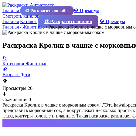
Главная
💎 Премиум
🎨 Раскрасить онлайн
Смотреть каталог
Главная
Каталог
🎨 Раскрасить онлайн
💎 Премиум
Главная
/
Животные
/
Раскраска Кролик в чашке с морковным 
Раскраска Кролик в чашке с морковны
📁
Категория
Животные
👶
Возраст
Дети
👁
Просмотры
20
⬇
Скачивания
0
Раскраска Кролик в чашке с морковным соком","Эта kawaii-ра
представить морковный сок, а вокруг лежат несколько просты
глаза, контуры толстые и плавные. Такая раскраска развивае