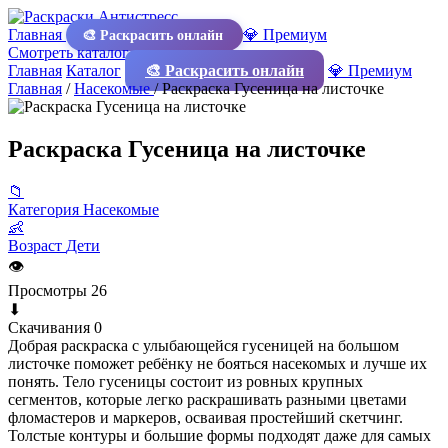
Главная
💎 Премиум
🎨 Раскрасить онлайн
Смотреть каталог
Главная
Каталог
🎨 Раскрасить онлайн
💎 Премиум
Главная
/
Насекомые
/
Раскраска Гусеница на листочке
Раскраска Гусеница на листочке
📁
Категория
Насекомые
👶
Возраст
Дети
👁
Просмотры
26
⬇
Скачивания
0
Добрая раскраска с улыбающейся гусеницей на большом
листочке поможет ребёнку не бояться насекомых и лучше их
понять. Тело гусеницы состоит из ровных крупных
сегментов, которые легко раскрашивать разными цветами
фломастеров и маркеров, осваивая простейший скетчинг.
Толстые контуры и большие формы подходят даже для самых