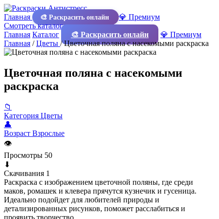
Главная
💎 Премиум
🎨 Раскрасить онлайн
Смотреть каталог
Главная
Каталог
🎨 Раскрасить онлайн
💎 Премиум
Главная
/
Цветы
/
Цветочная поляна с насекомыми раскраска
Цветочная поляна с насекомыми
раскраска
📁
Категория
Цветы
👤
Возраст
Взрослые
👁
Просмотры
50
⬇
Скачивания
1
Раскраска с изображением цветочной поляны, где среди
маков, ромашек и клевера прячутся кузнечик и гусеница.
Идеально подойдет для любителей природы и
детализированных рисунков, поможет расслабиться и
проявить творчество.