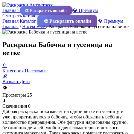
Главная
💎 Премиум
🎨 Раскрасить онлайн
Смотреть каталог
Главная
Каталог
🎨 Раскрасить онлайн
💎 Премиум
Главная
/
Насекомые
/
Раскраска Бабочка и гусеница на ветке
Раскраска Бабочка и гусеница на
ветке
📁
Категория
Насекомые
👶
Возраст
Дети
👁
Просмотры
25
⬇
Скачивания
0
Добрая раскраска показывает на одной ветке и гусеницу, и
уже превратившуюся в бабочку, чтобы объяснить ребёнку
волшебство превращения. Обе фигурки нарисованы крупно,
без лишних деталей, удобно для фломастеров и детского
скетчинга маркерами. Такая раскраска помогает рассказать о