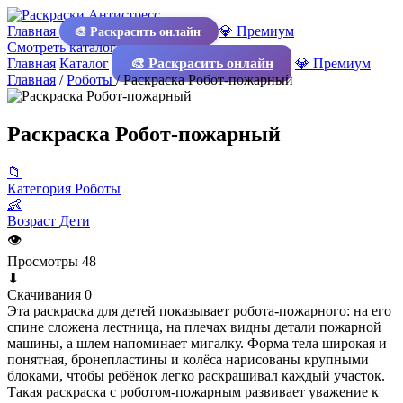
Главная
💎 Премиум
🎨 Раскрасить онлайн
Смотреть каталог
Главная
Каталог
🎨 Раскрасить онлайн
💎 Премиум
Главная
/
Роботы
/
Раскраска Робот-пожарный
Раскраска Робот-пожарный
📁
Категория
Роботы
👶
Возраст
Дети
👁
Просмотры
48
⬇
Скачивания
0
Эта раскраска для детей показывает робота-пожарного: на его
спине сложена лестница, на плечах видны детали пожарной
машины, а шлем напоминает мигалку. Форма тела широкая и
понятная, бронепластины и колёса нарисованы крупными
блоками, чтобы ребёнок легко раскрашивал каждый участок.
Такая раскраска с роботом-пожарным развивает уважение к