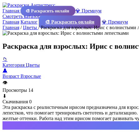
Главная
💎 Премиум
🎨 Раскрасить онлайн
Смотреть каталог
Главная
Каталог
🎨 Раскрасить онлайн
💎 Премиум
Главная
/
Цветы
/
Раскраска для взрослых: Ирис с волнистыми 
Раскраска для взрослых: Ирис с волни
📁
Категория
Цветы
👤
Возраст
Взрослые
👁
Просмотры
14
⬇
Скачивания
0
Эта раскраска с реалистичным ирисом предназначена для взр
лепестков, что помогает тренировать светотень и детализацию
желтые оттенки. Работа над этим ирисом помогает развивать ч