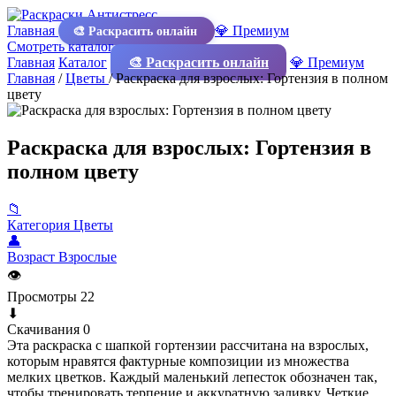
Главная
💎 Премиум
🎨 Раскрасить онлайн
Смотреть каталог
Главная
Каталог
🎨 Раскрасить онлайн
💎 Премиум
Главная
/
Цветы
/
Раскраска для взрослых: Гортензия в полном
цвету
Раскраска для взрослых: Гортензия в
полном цвету
📁
Категория
Цветы
👤
Возраст
Взрослые
👁
Просмотры
22
⬇
Скачивания
0
Эта раскраска с шапкой гортензии рассчитана на взрослых,
которым нравятся фактурные композиции из множества
мелких цветков. Каждый маленький лепесток обозначен так,
чтобы тренировать терпение и аккуратную заливку. Четкие