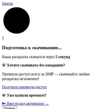
Цветы
5
Подготовка к скачиванию...
Ваша раскраска скачается через
5
секунд
💎
Хотите скачивать без ожидания?
Премиум-доступ всего за 300₽ — скачивайте любые
раскраски мгновенно!
Получить премиум-доступ
💎
Уже купили премиум?
🔑 Ввести код активации →
Отмена