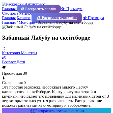
Главная
💎 Премиум
🎨 Раскрасить онлайн
Смотреть каталог
Главная
Каталог
🎨 Раскрасить онлайн
💎 Премиум
Главная
/
Монстры
/
Забавный Лабубу на скейтборде
Забавный Лабубу на скейтборде
📁
Категория
Монстры
👶
Возраст
Дети
👁
Просмотры
30
⬇
Скачивания
0
Эта простая раскраска изображает милого Лабубу,
катающегося на скейтборде. Контур рисунка четкий и
крупный, что делает его идеальным для маленьких детей от 3
лет, которые только учатся раскрашивать. Раскрашивание
поможет развить мелкую моторику и воображение.
🎨
Раскрасить похожие онлайн