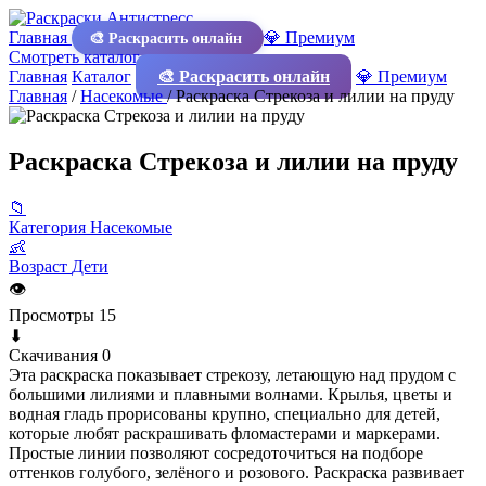
Главная
💎 Премиум
🎨 Раскрасить онлайн
Смотреть каталог
Главная
Каталог
🎨 Раскрасить онлайн
💎 Премиум
Главная
/
Насекомые
/
Раскраска Стрекоза и лилии на пруду
Раскраска Стрекоза и лилии на пруду
📁
Категория
Насекомые
👶
Возраст
Дети
👁
Просмотры
15
⬇
Скачивания
0
Эта раскраска показывает стрекозу, летающую над прудом с
большими лилиями и плавными волнами. Крылья, цветы и
водная гладь прорисованы крупно, специально для детей,
которые любят раскрашивать фломастерами и маркерами.
Простые линии позволяют сосредоточиться на подборе
оттенков голубого, зелёного и розового. Раскраска развивает