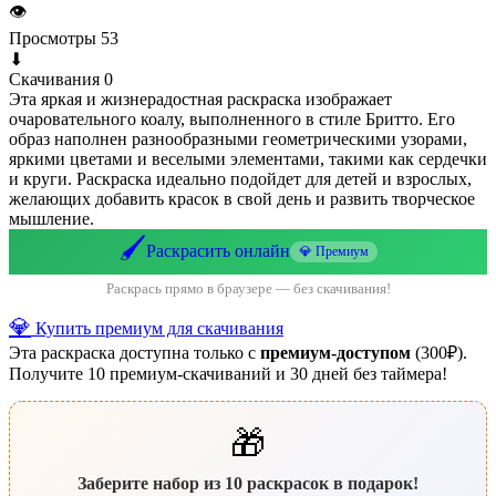
👁
Просмотры
53
⬇
Скачивания
0
Эта яркая и жизнерадостная раскраска изображает
очаровательного коалу, выполненного в стиле Бритто. Его
образ наполнен разнообразными геометрическими узорами,
яркими цветами и веселыми элементами, такими как сердечки
и круги. Раскраска идеально подойдет для детей и взрослых,
желающих добавить красок в свой день и развить творческое
мышление.
🖌️
Раскрасить онлайн
💎 Премиум
Раскрась прямо в браузере — без скачивания!
💎
Купить премиум для скачивания
Эта раскраска доступна только с
премиум-доступом
(300₽).
Получите 10 премиум-скачиваний и 30 дней без таймера!
🎁
Заберите набор из 10 раскрасок в подарок!