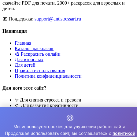
скачайте PDF для печати. 2000+ раскрасок для взрослых и
детей.
📧
Поддержка:
support@antistressart.ru
Навигация
Главная
Каталог раскрасок
🎨 Раскрасить онлайн
Для взрослых
Для детей
Правила использования
Политика конфиденциальности
Для кого этот сайт?
✨ Для снятия стресса и тревоги
🎨 Для развития креативности
🧘 Для медитации и расслабления
🍪
👨‍👩‍👧‍👦 Для семейного досуга
Мы используем cookies для улучшения работы сайта.
© 2026 Раскраски Антистресс. Все права защищены.
Продолжая использовать сайт, вы соглашаетесь с
политикой