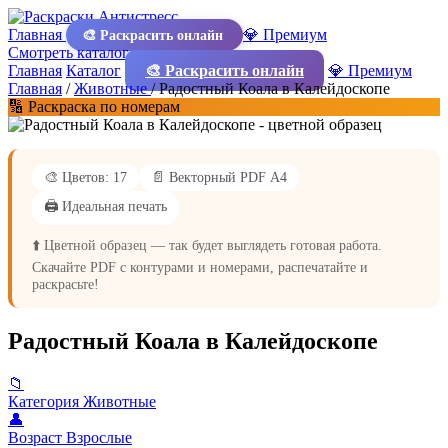
Главная
💎 Премиум
🎨 Раскрасить онлайн
Смотреть каталог
Главная
Каталог
🎨 Раскрасить онлайн
💎 Премиум
Главная
/
Животные
/
Радостный Коала в Калейдоскопе
🔢 Раскраска по номерам
🎨 Цветов: 17
📄 Векторный PDF А4
🖨️ Идеальная печать
⬆️ Цветной образец — так будет выглядеть готовая работа.
Скачайте PDF с контурами и номерами, распечатайте и
раскрасьте!
Радостный Коала в Калейдоскопе
📁
Категория
Животные
👤
Возраст
Взрослые