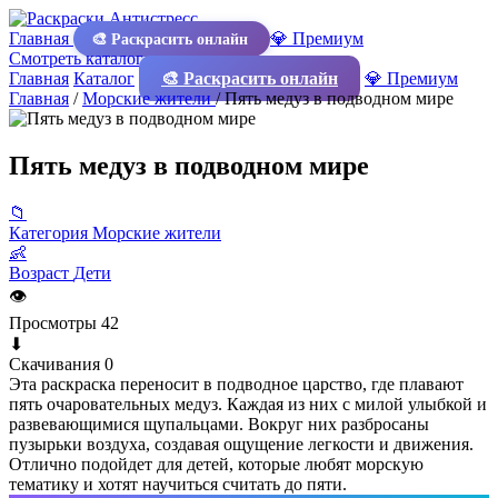
Главная
💎 Премиум
🎨 Раскрасить онлайн
Смотреть каталог
Главная
Каталог
🎨 Раскрасить онлайн
💎 Премиум
Главная
/
Морские жители
/
Пять медуз в подводном мире
Пять медуз в подводном мире
📁
Категория
Морские жители
👶
Возраст
Дети
👁
Просмотры
42
⬇
Скачивания
0
Эта раскраска переносит в подводное царство, где плавают
пять очаровательных медуз. Каждая из них с милой улыбкой и
развевающимися щупальцами. Вокруг них разбросаны
пузырьки воздуха, создавая ощущение легкости и движения.
Отлично подойдет для детей, которые любят морскую
тематику и хотят научиться считать до пяти.