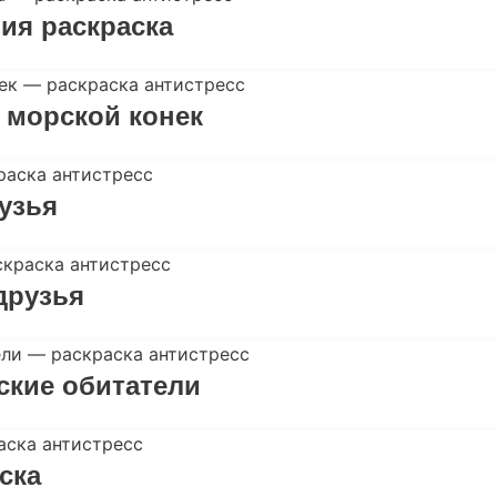
ия раскраска
 морской конек
узья
друзья
ские обитатели
ска