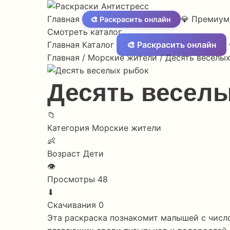
Главная
💎 Премиум
🎨 Раскрасить онлайн
Смотреть каталог
Главная
Каталог
🎨 Раскрасить онлайн
Главная
/
Морские жители
/
Десять веселы
Десять весел
📁
Категория
Морские жители
👶
Возраст
Дети
👁
Просмотры
48
⬇
Скачивания
0
Эта раскраска познакомит малышей с число