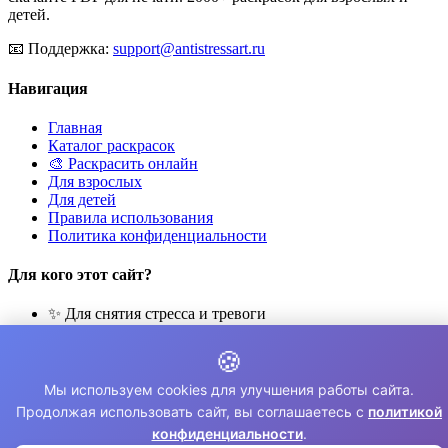
детей.
📧
Поддержка:
support@antistressart.ru
Навигация
Главная
Каталог раскрасок
🎨 Раскрасить онлайн
Для взрослых
Для детей
Правила использования
Политика конфиденциальности
Для кого этот сайт?
✨ Для снятия стресса и тревоги
🎨 Для развития креативности
🧘 Для медитации и расслабления
🍪
👨‍👩‍👧‍👦 Для семейного досуга
Мы используем cookies для улучшения работы сайта.
© 2026 Раскраски Антистресс. Все права защищены.
Продолжая использовать сайт, вы соглашаетесь с
политикой
конфиденциальности
.
⚠️ Все раскраски для личного использования. Коммерческое