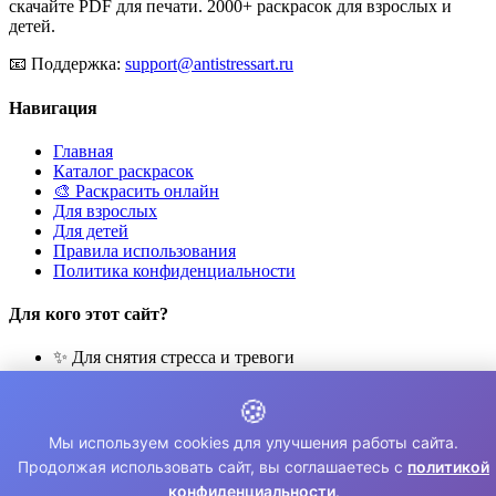
скачайте PDF для печати. 2000+ раскрасок для взрослых и
детей.
📧
Поддержка:
support@antistressart.ru
Навигация
Главная
Каталог раскрасок
🎨 Раскрасить онлайн
Для взрослых
Для детей
Правила использования
Политика конфиденциальности
Для кого этот сайт?
✨ Для снятия стресса и тревоги
🎨 Для развития креативности
🧘 Для медитации и расслабления
🍪
👨‍👩‍👧‍👦 Для семейного досуга
Мы используем cookies для улучшения работы сайта.
© 2026 Раскраски Антистресс. Все права защищены.
Продолжая использовать сайт, вы соглашаетесь с
политикой
конфиденциальности
.
⚠️ Все раскраски для личного использования. Коммерческое