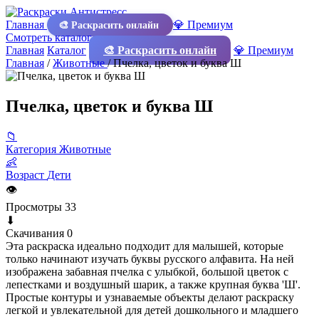
Главная
💎 Премиум
🎨 Раскрасить онлайн
Смотреть каталог
Главная
Каталог
🎨 Раскрасить онлайн
💎 Премиум
Главная
/
Животные
/
Пчелка, цветок и буква Ш
Пчелка, цветок и буква Ш
📁
Категория
Животные
👶
Возраст
Дети
👁
Просмотры
33
⬇
Скачивания
0
Эта раскраска идеально подходит для малышей, которые
только начинают изучать буквы русского алфавита. На ней
изображена забавная пчелка с улыбкой, большой цветок с
лепестками и воздушный шарик, а также крупная буква 'Ш'.
Простые контуры и узнаваемые объекты делают раскраску
легкой и увлекательной для детей дошкольного и младшего