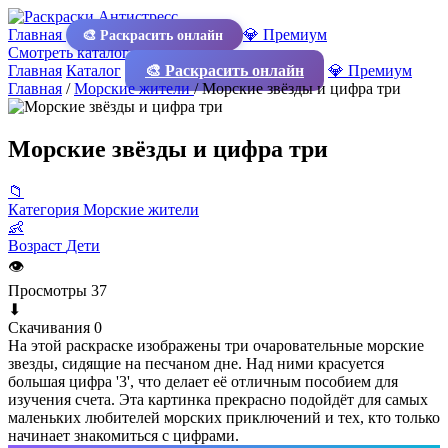
Главная
💎 Премиум
🎨 Раскрасить онлайн
Смотреть каталог
Главная
Каталог
🎨 Раскрасить онлайн
💎 Премиум
Главная
/
Морские жители
/
Морские звёзды и цифра три
Морские звёзды и цифра три
📁
Категория
Морские жители
👶
Возраст
Дети
👁
Просмотры
37
⬇
Скачивания
0
На этой раскраске изображены три очаровательные морские
звезды, сидящие на песчаном дне. Над ними красуется
большая цифра '3', что делает её отличным пособием для
изучения счета. Эта картинка прекрасно подойдёт для самых
маленьких любителей морских приключений и тех, кто только
начинает знакомиться с цифрами.