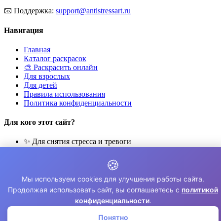
📧
Поддержка:
support@antistressart.ru
Навигация
Главная
Каталог раскрасок
🎨 Раскрасить онлайн
Для взрослых
Для детей
Правила использования
Политика конфиденциальности
Для кого этот сайт?
✨ Для снятия стресса и тревоги
🎨 Для развития креативности
🧘 Для медитации и расслабления
🍪
👨‍👩‍👧‍👦 Для семейного досуга
Мы используем cookies для улучшения работы сайта.
© 2026 Раскраски Антистресс. Все права защищены.
Продолжая использовать сайт, вы соглашаетесь с
политикой
конфиденциальности
.
⚠️ Все раскраски для личного использования. Коммерческое
использование запрещено.
Понятно