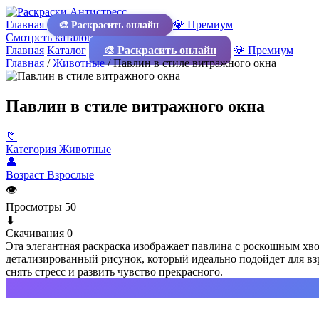
Главная
💎 Премиум
🎨 Раскрасить онлайн
Смотреть каталог
Главная
Каталог
🎨 Раскрасить онлайн
💎 Премиум
Главная
/
Животные
/
Павлин в стиле витражного окна
Павлин в стиле витражного окна
📁
Категория
Животные
👤
Возраст
Взрослые
👁
Просмотры
50
⬇
Скачивания
0
Эта элегантная раскраска изображает павлина с роскошным хв
детализированный рисунок, который идеально подойдет для вз
снять стресс и развить чувство прекрасного.