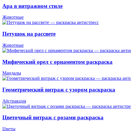
Ара в витражном стиле
Животные
Петушок на рассвете
Животные
Мифический орел с орнаментом раскраска
Мандалы
Геометрический витраж с узором раскраска
Абстракция
Цветочный витраж с розами раскраска
Цветы