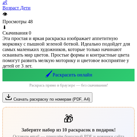
👶
Возраст
Дети
👁
Просмотры
48
⬇
Скачивания
0
Эта простая и яркая раскраска изображает аппетитную
морковку с пышной зеленой ботвой. Идеально подойдет для
самых маленьких художников, которые только начинают
осваивать мир цветов. Простые формы и контрастные цвета
помогут развить мелкую моторику и цветовое восприятие у
детей от 3 лет.
🖌️
Раскрасить онлайн
Раскрась прямо в браузере — без скачивания!
Скачать раскраску по номерам (PDF, А4)
🎁
Заберите набор из 10 раскрасок в подарок!
Оставьте email — пришлём бонусный PDF и новинки сайта