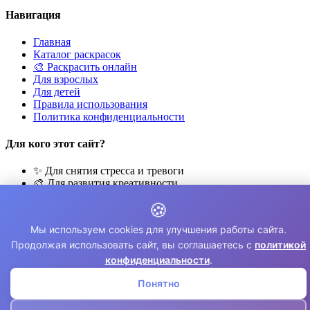
Навигация
Главная
Каталог раскрасок
🎨 Раскрасить онлайн
Для взрослых
Для детей
Правила использования
Политика конфиденциальности
Для кого этот сайт?
✨ Для снятия стресса и тревоги
🎨 Для развития креативности
🧘 Для медитации и расслабления
🍪
👨‍👩‍👧‍👦 Для семейного досуга
Мы используем cookies для улучшения работы сайта.
© 2026 Раскраски Антистресс. Все права защищены.
Продолжая использовать сайт, вы соглашаетесь с
политикой
⚠️ Все раскраски для личного использования. Коммерческое
конфиденциальности
.
использование запрещено.
Понятно