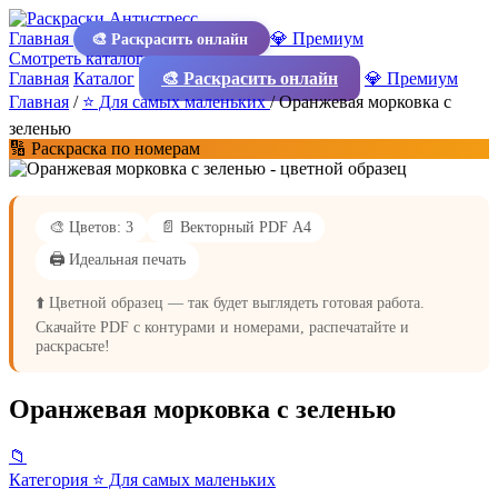
Главная
💎 Премиум
🎨 Раскрасить онлайн
Смотреть каталог
Главная
Каталог
🎨 Раскрасить онлайн
💎 Премиум
Главная
/
⭐ Для самых маленьких
/
Оранжевая морковка с
зеленью
🔢 Раскраска по номерам
🎨 Цветов: 3
📄 Векторный PDF А4
🖨️ Идеальная печать
⬆️ Цветной образец — так будет выглядеть готовая работа.
Скачайте PDF с контурами и номерами, распечатайте и
раскрасьте!
Оранжевая морковка с зеленью
📁
Категория
⭐ Для самых маленьких