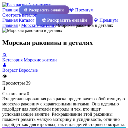
Главная
💎 Премиум
🎨 Раскрасить онлайн
Смотреть каталог
Главная
Каталог
🎨 Раскрасить онлайн
💎 Премиум
Главная
/
Морские жители
/
Морская раковина в деталях
Морская раковина в деталях
📁
Категория
Морские жители
👤
Возраст
Взрослые
👁
Просмотры
39
⬇
Скачивания
0
Эта детализированная раскраска представляет собой изящную
морскую раковину с характерными витками. Она идеально
подойдет для любителей природы и тех, кто ищет
успокаивающее занятие. Раскрашивание этой раковины
поможет развить мелкую моторику и усидчивость, отлично
подойдет как для взрослых, так и для детей старшего возраста.