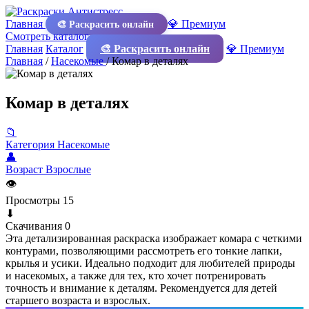
Главная
💎 Премиум
🎨 Раскрасить онлайн
Смотреть каталог
Главная
Каталог
🎨 Раскрасить онлайн
💎 Премиум
Главная
/
Насекомые
/
Комар в деталях
Комар в деталях
📁
Категория
Насекомые
👤
Возраст
Взрослые
👁
Просмотры
15
⬇
Скачивания
0
Эта детализированная раскраска изображает комара с четкими
контурами, позволяющими рассмотреть его тонкие лапки,
крылья и усики. Идеально подходит для любителей природы
и насекомых, а также для тех, кто хочет потренировать
точность и внимание к деталям. Рекомендуется для детей
старшего возраста и взрослых.