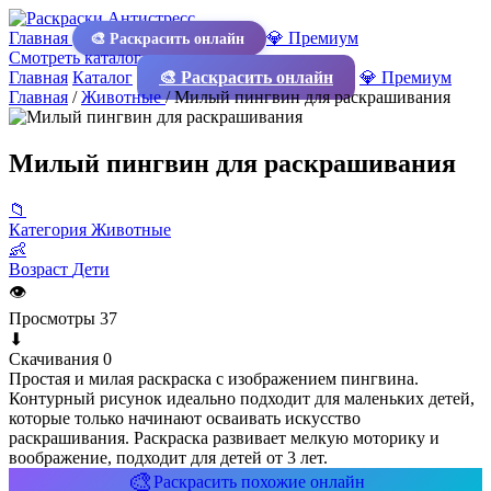
Главная
💎 Премиум
🎨 Раскрасить онлайн
Смотреть каталог
Главная
Каталог
🎨 Раскрасить онлайн
💎 Премиум
Главная
/
Животные
/
Милый пингвин для раскрашивания
Милый пингвин для раскрашивания
📁
Категория
Животные
👶
Возраст
Дети
👁
Просмотры
37
⬇
Скачивания
0
Простая и милая раскраска с изображением пингвина.
Контурный рисунок идеально подходит для маленьких детей,
которые только начинают осваивать искусство
раскрашивания. Раскраска развивает мелкую моторику и
воображение, подходит для детей от 3 лет.
🎨
Раскрасить похожие онлайн