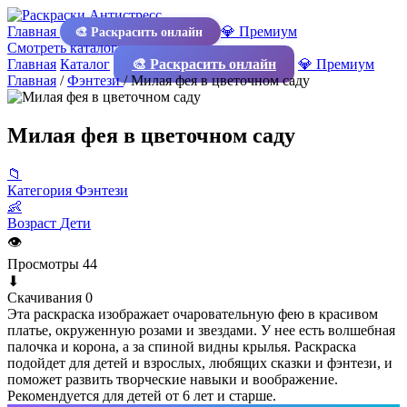
Главная
💎 Премиум
🎨 Раскрасить онлайн
Смотреть каталог
Главная
Каталог
🎨 Раскрасить онлайн
💎 Премиум
Главная
/
Фэнтези
/
Милая фея в цветочном саду
Милая фея в цветочном саду
📁
Категория
Фэнтези
👶
Возраст
Дети
👁
Просмотры
44
⬇
Скачивания
0
Эта раскраска изображает очаровательную фею в красивом
платье, окруженную розами и звездами. У нее есть волшебная
палочка и корона, а за спиной видны крылья. Раскраска
подойдет для детей и взрослых, любящих сказки и фэнтези, и
поможет развить творческие навыки и воображение.
Рекомендуется для детей от 6 лет и старше.