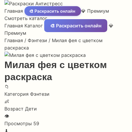
Главная
💎 Премиум
🎨 Раскрасить онлайн
Смотреть каталог
Главная
Каталог
🎨 Раскрасить онлайн
💎
Премиум
Главная
/
Фэнтези
/
Милая фея с цветком
раскраска
Милая фея с цветком
раскраска
📁
Категория
Фэнтези
👶
Возраст
Дети
👁
Просмотры
59
⬇