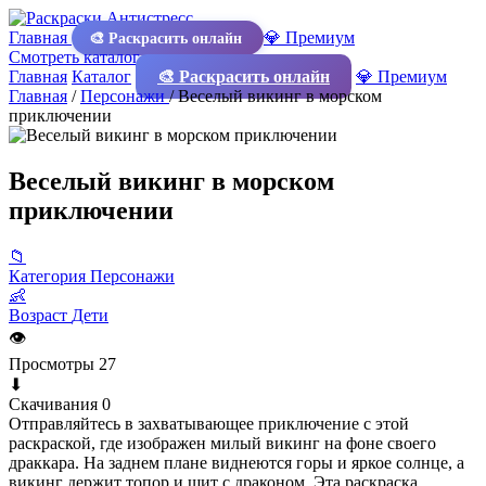
Главная
💎 Премиум
🎨 Раскрасить онлайн
Смотреть каталог
Главная
Каталог
🎨 Раскрасить онлайн
💎 Премиум
Главная
/
Персонажи
/
Веселый викинг в морском
приключении
Веселый викинг в морском
приключении
📁
Категория
Персонажи
👶
Возраст
Дети
👁
Просмотры
27
⬇
Скачивания
0
Отправляйтесь в захватывающее приключение с этой
раскраской, где изображен милый викинг на фоне своего
драккара. На заднем плане виднеются горы и яркое солнце, а
викинг держит топор и щит с драконом. Эта раскраска