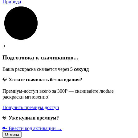
Природа
5
Подготовка к скачиванию...
Ваша раскраска скачается через
5
секунд
💎
Хотите скачивать без ожидания?
Премиум-доступ всего за 300₽ — скачивайте любые
раскраски мгновенно!
Получить премиум-доступ
💎
Уже купили премиум?
🔑 Ввести код активации →
Отмена