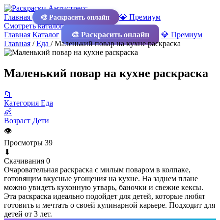
Главная
💎 Премиум
🎨 Раскрасить онлайн
Смотреть каталог
Главная
Каталог
🎨 Раскрасить онлайн
💎 Премиум
Главная
/
Еда
/
Маленький повар на кухне раскраска
Маленький повар на кухне раскраска
📁
Категория
Еда
👶
Возраст
Дети
👁
Просмотры
39
⬇
Скачивания
0
Очаровательная раскраска с милым поваром в колпаке,
готовящим вкусные угощения на кухне. На заднем плане
можно увидеть кухонную утварь, баночки и свежие кексы.
Эта раскраска идеально подойдет для детей, которые любят
готовить и мечтать о своей кулинарной карьере. Подходит для
детей от 3 лет.