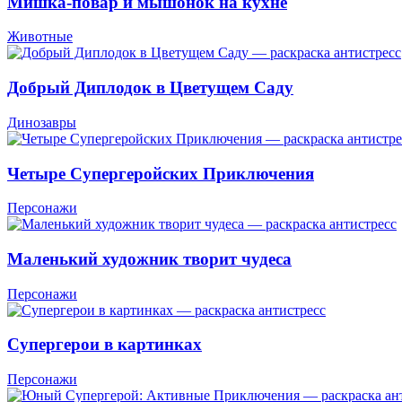
Мишка-повар и мышонок на кухне
Животные
Добрый Диплодок в Цветущем Саду
Динозавры
Четыре Супергеройских Приключения
Персонажи
Маленький художник творит чудеса
Персонажи
Супергерои в картинках
Персонажи