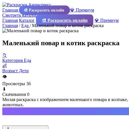
Главная
💎 Премиум
🎨 Раскрасить онлайн
Смотреть каталог
Главная
Каталог
🎨 Раскрасить онлайн
💎 Премиум
Главная
/
Еда
/
Маленький повар и котик раскраска
Маленький повар и котик раскраска
📁
Категория
Еда
👶
Возраст
Дети
👁
Просмотры
36
⬇
Скачивания
0
Милая раскраска с изображением маленького повара в колпаке,
животных.