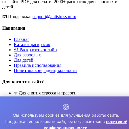
скачайте PDF для печати. 2000+ раскрасок для взрослых и
детей.
📧
Поддержка:
support@antistressart.ru
Навигация
Главная
Каталог раскрасок
🎨 Раскрасить онлайн
Для взрослых
Для детей
Правила использования
Политика конфиденциальности
Для кого этот сайт?
✨ Для снятия стресса и тревоги
🎨 Для развития креативности
🧘 Для медитации и расслабления
🍪
👨‍👩‍👧‍👦 Для семейного досуга
Мы используем cookies для улучшения работы сайта.
© 2026 Раскраски Антистресс. Все права защищены.
Продолжая использовать сайт, вы соглашаетесь с
политикой
конфиденциальности
.
⚠️ Все раскраски для личного использования. Коммерческое