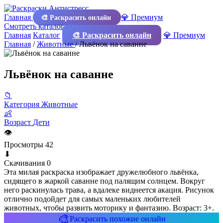
Главная
💎 Премиум
🎨 Раскрасить онлайн
Смотреть каталог
Главная
Каталог
🎨 Раскрасить онлайн
💎 Премиум
Главная
/
Животные
/
Львёнок на саванне
Львёнок на саванне
📁
Категория
Животные
👶
Возраст
Дети
👁
Просмотры
42
⬇
Скачивания
0
Эта милая раскраска изображает дружелюбного львёнка,
сидящего в жаркой саванне под палящим солнцем. Вокруг
него раскинулась трава, а вдалеке виднеется акация. Рисунок
отлично подойдет для самых маленьких любителей
животных, чтобы развить моторику и фантазию. Возраст: 3+.
🎨
Раскрасить похожие онлайн