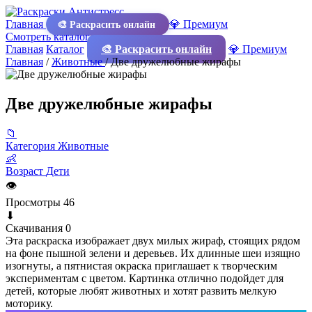
Главная
💎 Премиум
🎨 Раскрасить онлайн
Смотреть каталог
Главная
Каталог
🎨 Раскрасить онлайн
💎 Премиум
Главная
/
Животные
/
Две дружелюбные жирафы
Две дружелюбные жирафы
📁
Категория
Животные
👶
Возраст
Дети
👁
Просмотры
46
⬇
Скачивания
0
Эта раскраска изображает двух милых жираф, стоящих рядом
на фоне пышной зелени и деревьев. Их длинные шеи изящно
изогнуты, а пятнистая окраска приглашает к творческим
экспериментам с цветом. Картинка отлично подойдет для
детей, которые любят животных и хотят развить мелкую
моторику.