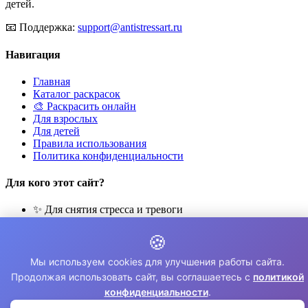
детей.
📧
Поддержка:
support@antistressart.ru
Навигация
Главная
Каталог раскрасок
🎨 Раскрасить онлайн
Для взрослых
Для детей
Правила использования
Политика конфиденциальности
Для кого этот сайт?
✨ Для снятия стресса и тревоги
🎨 Для развития креативности
🧘 Для медитации и расслабления
🍪
👨‍👩‍👧‍👦 Для семейного досуга
Мы используем cookies для улучшения работы сайта.
© 2026 Раскраски Антистресс. Все права защищены.
Продолжая использовать сайт, вы соглашаетесь с
политикой
конфиденциальности
.
⚠️ Все раскраски для личного использования. Коммерческое