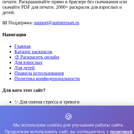
печати. Раскрашивайте прямо в браузере без скачивания или
скачайте PDF для печати. 2000+ раскрасок для взрослых и
детей.
📧
Поддержка:
support@antistressart.ru
Навигация
Главная
Каталог раскрасок
🎨 Раскрасить онлайн
Для взрослых
Для детей
Правила использования
Политика конфиденциальности
Для кого этот сайт?
✨ Для снятия стресса и тревоги
🎨 Для развития креативности
🧘 Для медитации и расслабления
🍪
👨‍👩‍👧‍👦 Для семейного досуга
Мы используем cookies для улучшения работы сайта.
© 2026 Раскраски Антистресс. Все права защищены.
Продолжая использовать сайт, вы соглашаетесь с
политикой