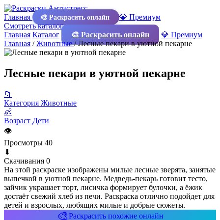
Главная
💎 Премиум
🎨 Раскрасить онлайн
Смотреть каталог
Главная
Каталог
🎨 Раскрасить онлайн
💎 Премиум
Главная
/
Животные
/
Лесные пекари в уютной пекарне
Лесные пекари в уютной пекарне
📁
Категория
Животные
👶
Возраст
Дети
👁
Просмотры
40
⬇
Скачивания
0
На этой раскраске изображены милые лесные зверята, занятые
выпечкой в уютной пекарне. Медведь-пекарь готовит тесто,
зайчик украшает торт, лисичка формирует булочки, а ёжик
достаёт свежий хлеб из печи. Раскраска отлично подойдет для
детей и взрослых, любящих милые и добрые сюжеты.
🎨
Раскрасить похожие онлайн