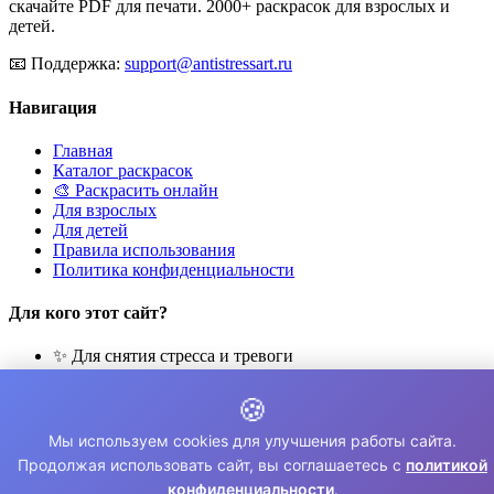
скачайте PDF для печати. 2000+ раскрасок для взрослых и
детей.
📧
Поддержка:
support@antistressart.ru
Навигация
Главная
Каталог раскрасок
🎨 Раскрасить онлайн
Для взрослых
Для детей
Правила использования
Политика конфиденциальности
Для кого этот сайт?
✨ Для снятия стресса и тревоги
🎨 Для развития креативности
🧘 Для медитации и расслабления
🍪
👨‍👩‍👧‍👦 Для семейного досуга
Мы используем cookies для улучшения работы сайта.
© 2026 Раскраски Антистресс. Все права защищены.
Продолжая использовать сайт, вы соглашаетесь с
политикой
конфиденциальности
.
⚠️ Все раскраски для личного использования. Коммерческое