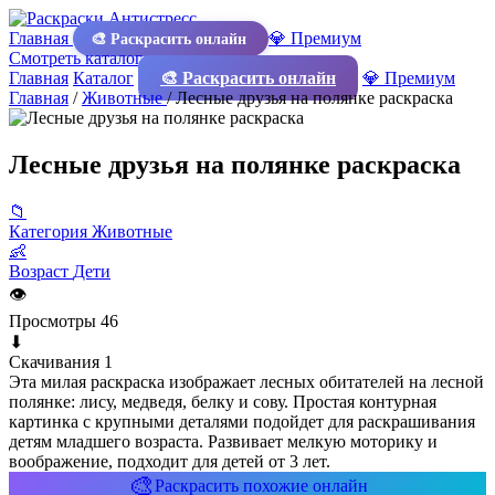
Главная
💎 Премиум
🎨 Раскрасить онлайн
Смотреть каталог
Главная
Каталог
🎨 Раскрасить онлайн
💎 Премиум
Главная
/
Животные
/
Лесные друзья на полянке раскраска
Лесные друзья на полянке раскраска
📁
Категория
Животные
👶
Возраст
Дети
👁
Просмотры
46
⬇
Скачивания
1
Эта милая раскраска изображает лесных обитателей на лесной
полянке: лису, медведя, белку и сову. Простая контурная
картинка с крупными деталями подойдет для раскрашивания
детям младшего возраста. Развивает мелкую моторику и
воображение, подходит для детей от 3 лет.
🎨
Раскрасить похожие онлайн