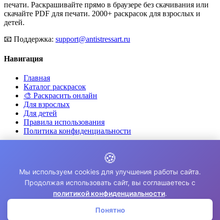
печати. Раскрашивайте прямо в браузере без скачивания или
скачайте PDF для печати. 2000+ раскрасок для взрослых и
детей.
📧
Поддержка:
support@antistressart.ru
Навигация
Главная
Каталог раскрасок
🎨 Раскрасить онлайн
Для взрослых
Для детей
Правила использования
Политика конфиденциальности
Для кого этот сайт?
🍪
✨ Для снятия стресса и тревоги
Мы используем cookies для улучшения работы сайта.
🎨 Для развития креативности
Продолжая использовать сайт, вы соглашаетесь с
🧘 Для медитации и расслабления
политикой конфиденциальности
.
👨‍👩‍👧‍👦 Для семейного досуга
Понятно
© 2026 Раскраски Антистресс. Все права защищены.