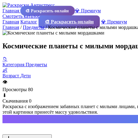
Главная
💎 Премиум
🎨 Раскрасить онлайн
Смотреть каталог
Главная
Каталог
🎨 Раскрасить онлайн
💎 Премиум
Главная
/
Предметы
/
Космические планеты с милыми мордашк
Космические планеты с милыми морд
📁
Категория
Предметы
👶
Возраст
Дети
👁
Просмотры
80
⬇
Скачивания
0
Раскраска с изображением забавных планет с милыми лицами, 
этой картинки принесёт массу удовольствия.